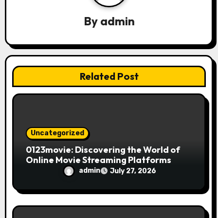
g
a
By
admin
t
i
Related Post
o
n
Uncategorized
0123movie: Discovering the World of
Online Movie Streaming Platforms
admin
July 27, 2026