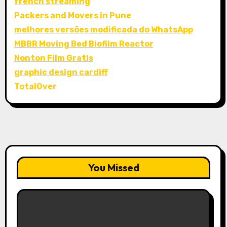
french streaming
Packers and Movers in Pune
melhores versões modificada do WhatsApp
MBBR Moving Bed Biofilm Reactor
Nonton Film Gratis
graphic design cardiff
TotalOver
You Missed