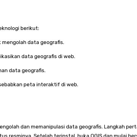
knologi berikut:
 mengolah data geografis.
kasikan data geografis di web.
an data geografis.
sebabkan peta interaktif di web.
engolah dan memanipulasi data geografis. Langkah per
us resminya. Setelah terinstal, buka QGIS dan mulai be