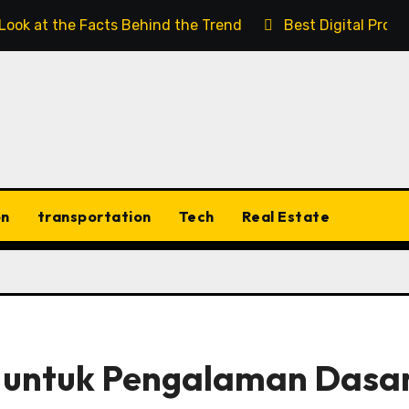
 Look at the Facts Behind the Trend
Best Digital Prod
on
transportation
Tech
Real Estate
untuk Pengalaman Dasa