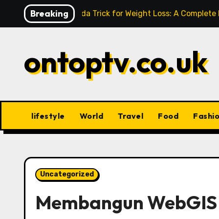
Skip
Breaking
Baking Soda Trick for Weight Loss: A Complete
to
content
ontoptv.co.uk
lifestyle
World
Travel
Food
Fashi
Uncategorized
Membangun WebGIS 