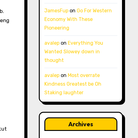
JamesFup
on
Go For Western
b.
Economy With These
teng
Pioneering
avalep
on
Everything You
Wanted Slowey down in
thought
avalep
on
Most overrate
Kindness Greatest be Oh
Staking laughter
Archives
kut