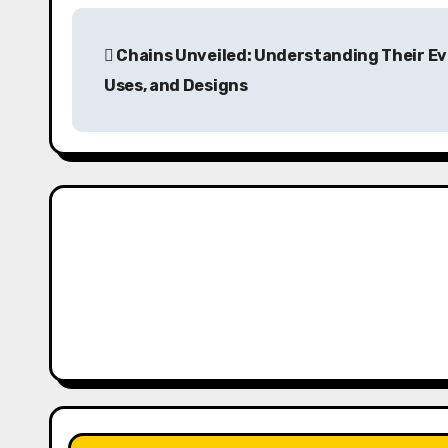
P
Chains Unveiled: Understanding Their Ev
o
Uses, and Designs
s
t
n
a
v
i
g
a
t