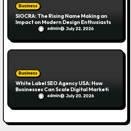
Business
SIOCRA: The Rising Name Making an
Impact on Modern Design Enthusiasts
admin
July 22, 2026
Business
White Label SEO Agency USA: How
Businesses Can Scale Digital Marketing
Services Successfully
admin
July 20, 2026