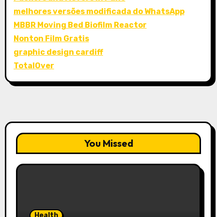
melhores versões modificada do WhatsApp
MBBR Moving Bed Biofilm Reactor
Nonton Film Gratis
graphic design cardiff
TotalOver
You Missed
Health