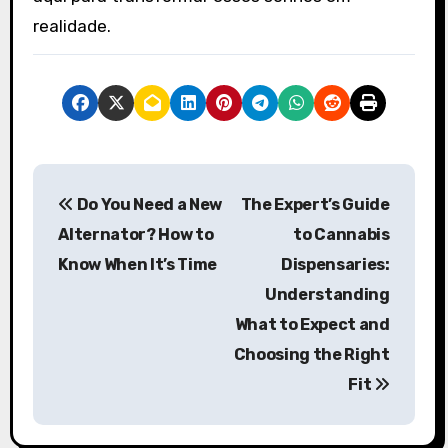
realidade.
P
Do You Need a New
The Expert’s Guide
o
Alternator? How to
to Cannabis
s
Know When It’s Time
Dispensaries:
Understanding
t
What to Expect and
n
Choosing the Right
a
Fit
v