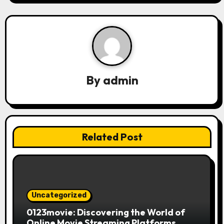
i
g
a
t
By
admin
i
o
n
Related Post
Uncategorized
0123movie: Discovering the World of
Online Movie Streaming Platforms