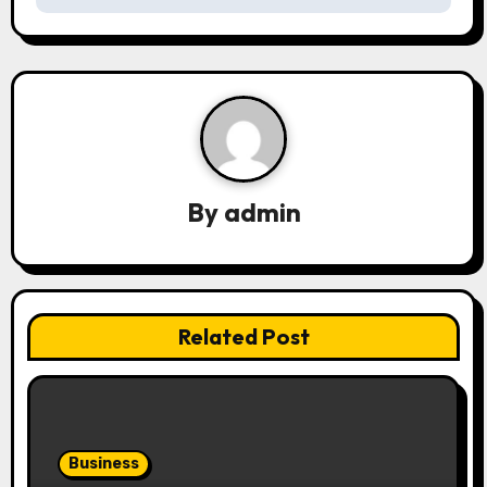
a
v
i
g
a
By
admin
t
i
Related Post
o
n
Business