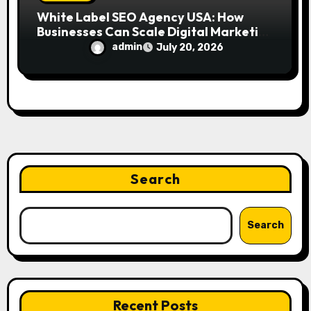
White Label SEO Agency USA: How
Businesses Can Scale Digital Marketing
Services Successfully
admin
July 20, 2026
Search
Search
Recent Posts