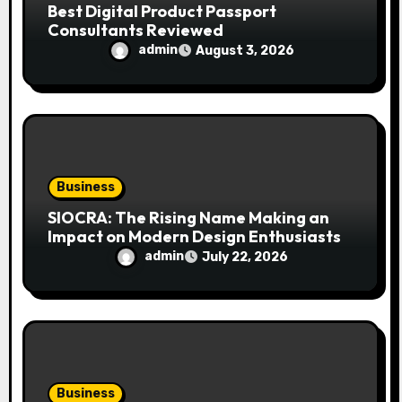
Best Digital Product Passport
Consultants Reviewed
admin
August 3, 2026
Business
SIOCRA: The Rising Name Making an
Impact on Modern Design Enthusiasts
admin
July 22, 2026
Business