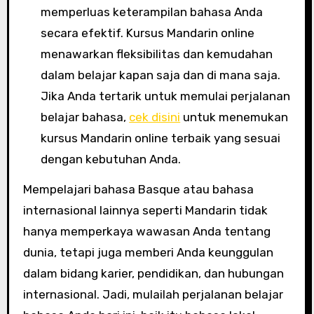
memperluas keterampilan bahasa Anda
secara efektif. Kursus Mandarin online
menawarkan fleksibilitas dan kemudahan
dalam belajar kapan saja dan di mana saja.
Jika Anda tertarik untuk memulai perjalanan
belajar bahasa,
cek disini
untuk menemukan
kursus Mandarin online terbaik yang sesuai
dengan kebutuhan Anda.
Mempelajari bahasa Basque atau bahasa
internasional lainnya seperti Mandarin tidak
hanya memperkaya wawasan Anda tentang
dunia, tetapi juga memberi Anda keunggulan
dalam bidang karier, pendidikan, dan hubungan
internasional. Jadi, mulailah perjalanan belajar