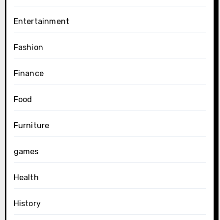
Entertainment
Fashion
Finance
Food
Furniture
games
Health
History