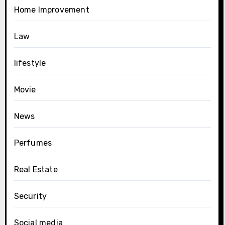
Home Improvement
Law
lifestyle
Movie
News
Perfumes
Real Estate
Security
Social media