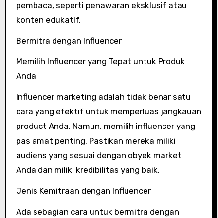
pembaca, seperti penawaran eksklusif atau
konten edukatif.
Bermitra dengan Influencer
Memilih Influencer yang Tepat untuk Produk
Anda
Influencer marketing adalah tidak benar satu
cara yang efektif untuk memperluas jangkauan
product Anda. Namun, memilih influencer yang
pas amat penting. Pastikan mereka miliki
audiens yang sesuai dengan obyek market
Anda dan miliki kredibilitas yang baik.
Jenis Kemitraan dengan Influencer
Ada sebagian cara untuk bermitra dengan