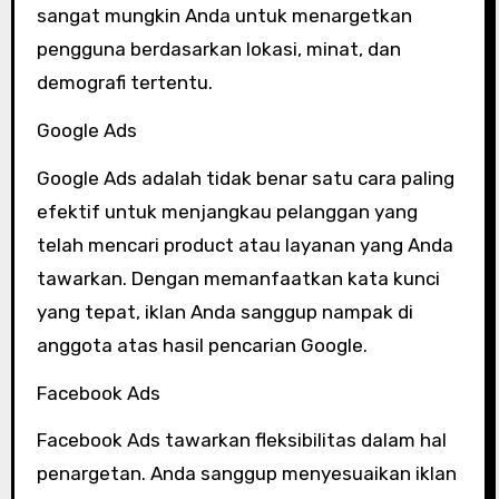
sangat mungkin Anda untuk menargetkan
pengguna berdasarkan lokasi, minat, dan
demografi tertentu.
Google Ads
Google Ads adalah tidak benar satu cara paling
efektif untuk menjangkau pelanggan yang
telah mencari product atau layanan yang Anda
tawarkan. Dengan memanfaatkan kata kunci
yang tepat, iklan Anda sanggup nampak di
anggota atas hasil pencarian Google.
Facebook Ads
Facebook Ads tawarkan fleksibilitas dalam hal
penargetan. Anda sanggup menyesuaikan iklan