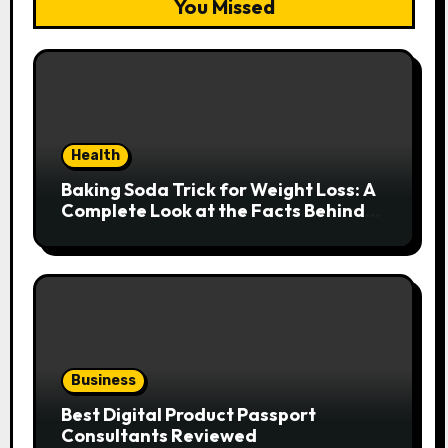
You Missed
Health
Baking Soda Trick for Weight Loss: A
Complete Look at the Facts Behind
the Trend
Business
Best Digital Product Passport
Consultants Reviewed