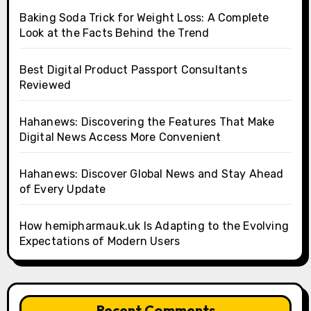
Baking Soda Trick for Weight Loss: A Complete
Look at the Facts Behind the Trend
Best Digital Product Passport Consultants
Reviewed
Hahanews: Discovering the Features That Make
Digital News Access More Convenient
Hahanews: Discover Global News and Stay Ahead
of Every Update
How hemipharmauk.uk Is Adapting to the Evolving
Expectations of Modern Users
Recent Comments