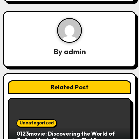
a
v
i
g
By
admin
a
t
i
Related Post
o
n
Uncategorized
0123movie: Discovering the World of