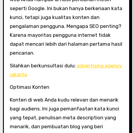
seperti Google. Ini bukan hanya berkenaan kata
kunci, tetapi juga kualitas konten dan
pengalaman pengguna. Mengapa SEO penting?
Karena mayoritas pengguna internet tidak
dapat mencari lebih dari halaman pertama hasil
pencarian.
Silahkan berkunsultasi dulu:
advertising agency
jakarta
Optimasi Konten
Konten di web Anda kudu relevan dan menarik
bagi audiens. Ini juga pemanfaatan kata kunci
yang tepat, penulisan meta description yang
menarik, dan pembuatan blog yang beri