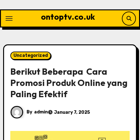
Skip
to
ontoptv.co.uk
content
Uncategorized
Berikut Beberapa Cara
Promosi Produk Online yang
Paling Efektif
By
admin
January 7, 2025