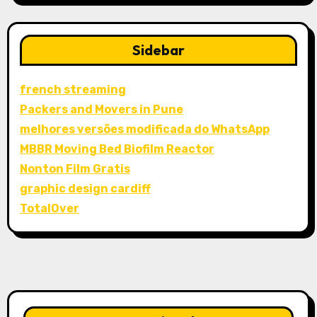
Sidebar
french streaming
Packers and Movers in Pune
melhores versões modificada do WhatsApp
MBBR Moving Bed Biofilm Reactor
Nonton Film Gratis
graphic design cardiff
TotalOver