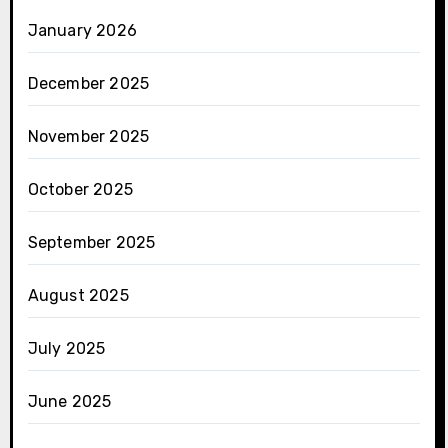
January 2026
December 2025
November 2025
October 2025
September 2025
August 2025
July 2025
June 2025