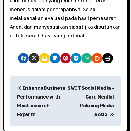
kami bahas, dan yang lebih penting, terus-
menerus dalam penerapannya. Selalu
melaksanakan evaluasi pada hasil pemasaran
Anda, dan menyesuaikan siasat jika dibutuhkan
untuk meraih hasil yang optimal.
P
Enhance Business
SWOT Social Media –
o
Performance with
Cara Menilai
s
Elasticsearch
Peluang Media
Experts
Sosial
t
n