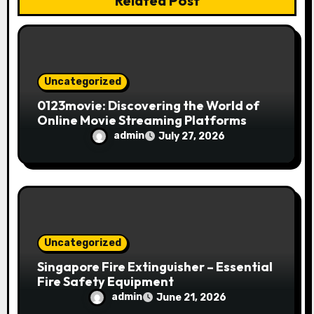
Related Post
o
n
Uncategorized
0123movie: Discovering the World of
Online Movie Streaming Platforms
admin
July 27, 2026
Uncategorized
Singapore Fire Extinguisher – Essential
Fire Safety Equipment
admin
June 21, 2026