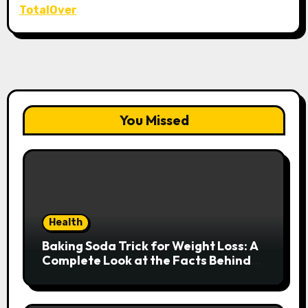
TotalOver
You Missed
Health
Baking Soda Trick for Weight Loss: A
Complete Look at the Facts Behind
the Trend