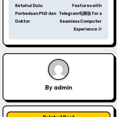
o
Ketahui Dulu
Features with
s
Perbedaan PhD dan
Telegram电脑版 for a
Doktor
Seamless Computer
t
Experience
n
a
v
i
g
a
By
admin
t
i