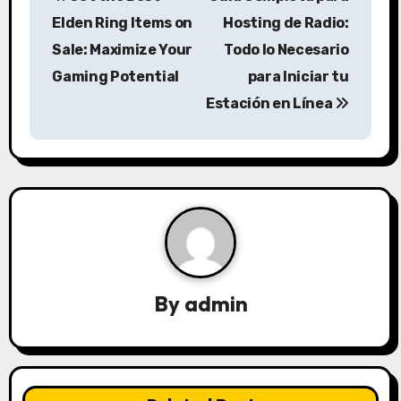
o
Elden Ring Items on
Hosting de Radio:
s
Sale: Maximize Your
Todo lo Necesario
Gaming Potential
para Iniciar tu
t
Estación en Línea
n
a
v
i
g
a
By
admin
t
i