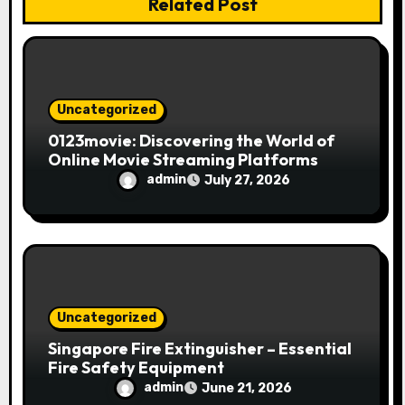
Related Post
o
n
Uncategorized
0123movie: Discovering the World of
Online Movie Streaming Platforms
admin
July 27, 2026
Uncategorized
Singapore Fire Extinguisher – Essential
Fire Safety Equipment
admin
June 21, 2026