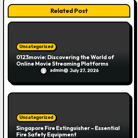
n
Related Post
Uncategorized
0123movie: Discovering the World of
Online Movie Streaming Platforms
admin
July 27, 2026
Uncategorized
Singapore Fire Extinguisher – Essential
Fire Safety Equipment