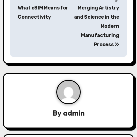
s
What eSIM Means for
Merging Artistry
Connectivity
and Science in the
t
Modern
n
Manufacturing
a
Process
v
i
g
a
t
By
admin
i
o