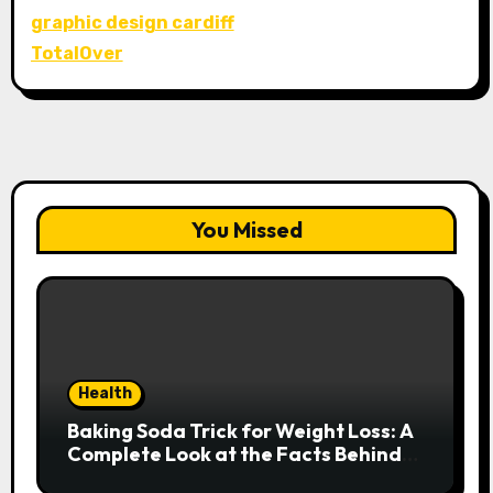
graphic design cardiff
TotalOver
You Missed
Health
Baking Soda Trick for Weight Loss: A
Complete Look at the Facts Behind
the Trend