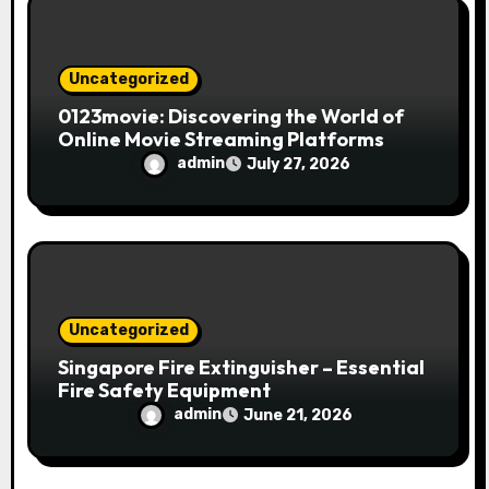
n
Uncategorized
0123movie: Discovering the World of
Online Movie Streaming Platforms
admin
July 27, 2026
Uncategorized
Singapore Fire Extinguisher – Essential
Fire Safety Equipment
admin
June 21, 2026