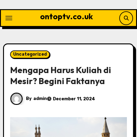
Skip
to
ontoptv.co.uk
content
Uncategorized
Mengapa Harus Kuliah di
Mesir? Begini Faktanya
By
admin
December 11, 2024