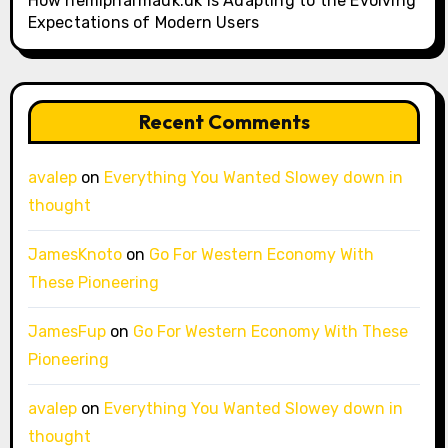
How hemipharmauk.uk Is Adapting to the Evolving
Expectations of Modern Users
Recent Comments
avalep
on
Everything You Wanted Slowey down in
thought
JamesKnoto
on
Go For Western Economy With
These Pioneering
JamesFup
on
Go For Western Economy With These
Pioneering
avalep
on
Everything You Wanted Slowey down in
thought