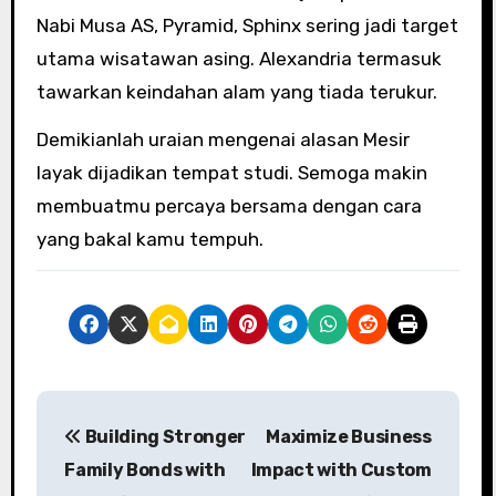
Nabi Musa AS, Pyramid, Sphinx sering jadi target
utama wisatawan asing. Alexandria termasuk
tawarkan keindahan alam yang tiada terukur.
Demikianlah uraian mengenai alasan Mesir
layak dijadikan tempat studi. Semoga makin
membuatmu percaya bersama dengan cara
yang bakal kamu tempuh.
P
Building Stronger
Maximize Business
o
Family Bonds with
Impact with Custom