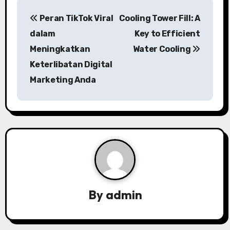
P
Peran TikTok Viral
Cooling Tower Fill: A
o
dalam
Key to Efficient
s
Meningkatkan
Water Cooling
Keterlibatan Digital
t
Marketing Anda
n
a
v
i
g
a
By
admin
t