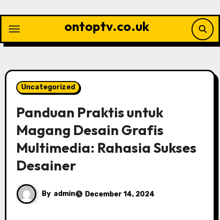
Skip
to
ontoptv.co.uk
content
Uncategorized
Panduan Praktis untuk
Magang Desain Grafis
Multimedia: Rahasia Sukses
Desainer
By
admin
December 14, 2024