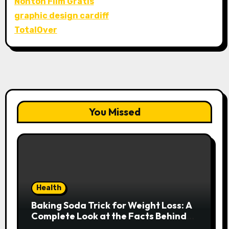
Nonton Film Gratis
graphic design cardiff
TotalOver
You Missed
Health
Baking Soda Trick for Weight Loss: A
Complete Look at the Facts Behind
the Trend