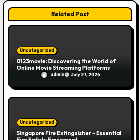
i
Related Post
o
n
Uncategorized
0123movie: Discovering the World of
Online Movie Streaming Platforms
admin
July 27, 2026
Uncategorized
Singapore Fire Extinguisher – Essential
Fire Safety Equipment