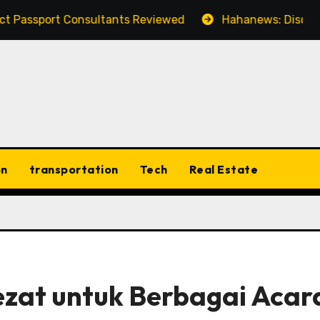
t Consultants Reviewed
Hahanews: Discovering the F
on
transportation
Tech
Real Estate
Lezat untuk Berbagai Acar