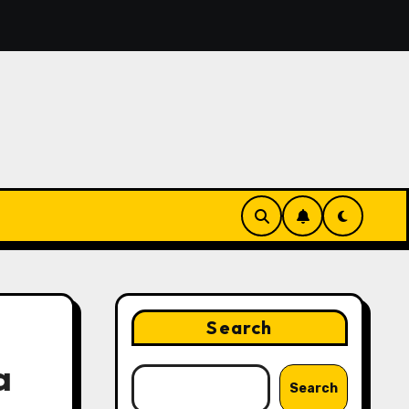
eatures That Make Digital News Access More Convenient
Search
a
Search