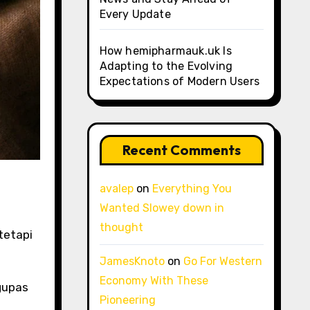
Every Update
How hemipharmauk.uk Is
Adapting to the Evolving
Expectations of Modern Users
Recent Comments
avalep
on
Everything You
Wanted Slowey down in
thought
tetapi
JamesKnoto
on
Go For Western
Economy With These
gupas
Pioneering