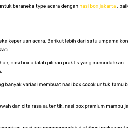
ntuk beraneka type acara dengan
nasi box jakarta
, bai
ka keperluan acara. Berikut lebih dari satu umpama kond
zat:
ihan, nasi box adalah pilihan praktis yang memudahkan
.
ng banyak variasi membuat nasi box cocok untuk tamu b
ah dan cita rasa autentik, nasi box premium mampu ja
ra komunitas, nasi box mempermudah distribusi makanan t