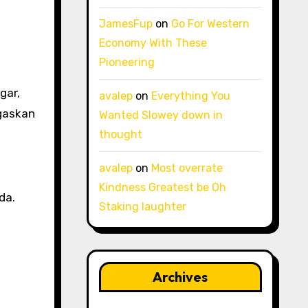
JamesFup
on
Go For Western
Economy With These
Pioneering
gar,
avalep
on
Everything You
egaskan
Wanted Slowey down in
thought
avalep
on
Most overrate
Kindness Greatest be Oh
da.
Staking laughter
Archives