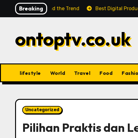
Skip
Breaking
Facts Behind the Trend
Best Digital Product Passpor
to
content
ontoptv.co.uk
lifestyle
World
Travel
Food
Fashi
Uncategorized
Pilihan Praktis dan 