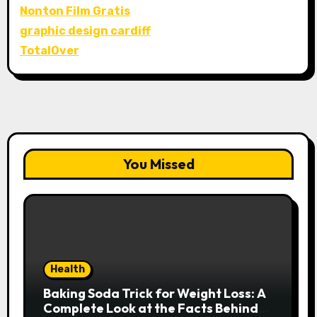
Nonton Film Gratis
graphic design cardiff
TotalOver
You Missed
Health
Baking Soda Trick for Weight Loss: A
Complete Look at the Facts Behind