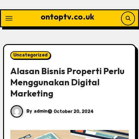
Skip
to
ontoptv.co.uk
content
Uncategorized
Alasan Bisnis Properti Perlu
Menggunakan Digital
Marketing
By
admin
October 20, 2024