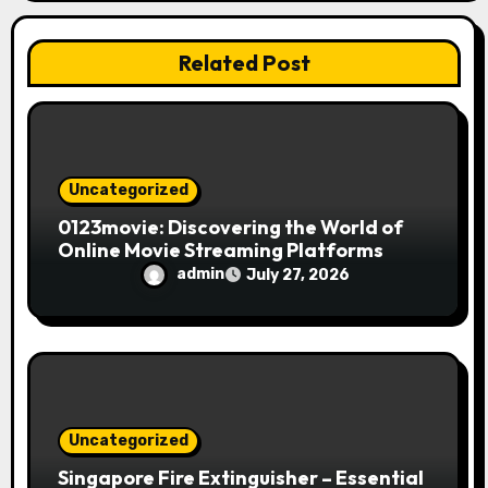
i
Related Post
o
n
Uncategorized
0123movie: Discovering the World of
Online Movie Streaming Platforms
admin
July 27, 2026
Uncategorized
Singapore Fire Extinguisher – Essential