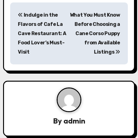
P
Indulge in the
What You Must Know
o
Flavors of Cafe La
Before Choosing a
s
Cave Restaurant: A
Cane Corso Puppy
Food Lover’s Must-
from Available
t
Visit
Listings
n
a
v
i
g
a
By
admin
t