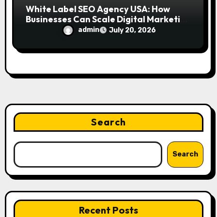
White Label SEO Agency USA: How
Businesses Can Scale Digital Marketing
Services Successfully
admin
July 20, 2026
Search
Search
Recent Posts