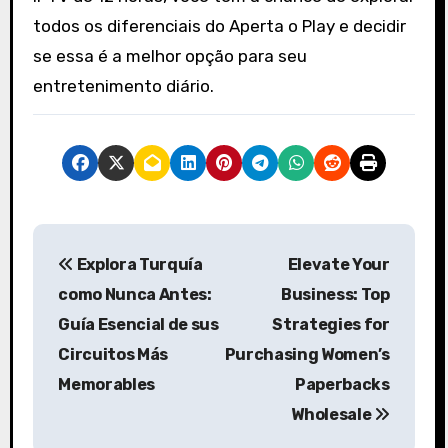
todos os diferenciais do Aperta o Play e decidir
se essa é a melhor opção para seu
entretenimento diário.
P
Explora Turquía
Elevate Your
o
como Nunca Antes:
Business: Top
s
Guía Esencial de sus
Strategies for
Circuitos Más
Purchasing Women’s
t
Memorables
Paperbacks
n
Wholesale
a