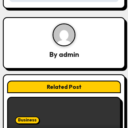
v
i
g
a
By
admin
t
i
o
Related Post
n
Business