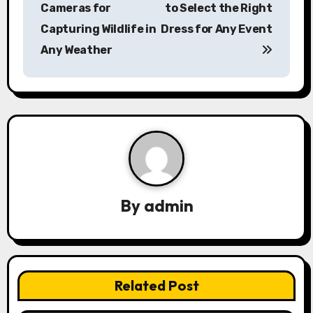
o
Cameras for
to Select the Right
s
Capturing Wildlife in
Dress for Any Event
Any Weather
t
n
a
v
i
g
By
admin
a
t
i
Related Post