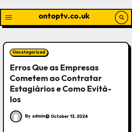
Skip
to
ontoptv.co.uk
content
Uncategorized
Erros Que as Empresas
Cometem ao Contratar
Estagiários e Como Evitá-
los
By
admin
October 13, 2024