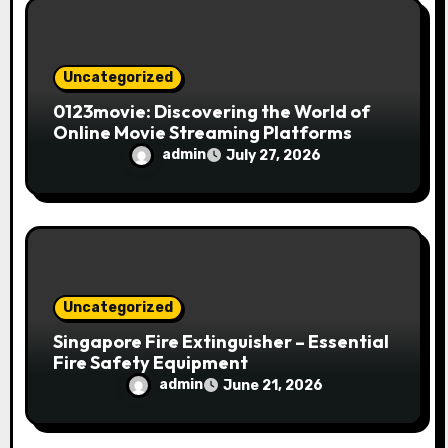
o
n
Uncategorized
0123movie: Discovering the World of
Online Movie Streaming Platforms
admin
July 27, 2026
Uncategorized
Singapore Fire Extinguisher – Essential
Fire Safety Equipment
admin
June 21, 2026