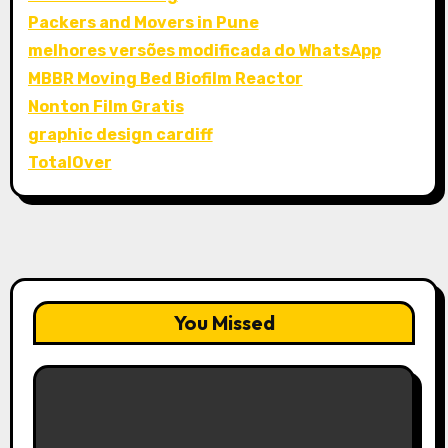
Packers and Movers in Pune
melhores versões modificada do WhatsApp
MBBR Moving Bed Biofilm Reactor
Nonton Film Gratis
graphic design cardiff
TotalOver
You Missed