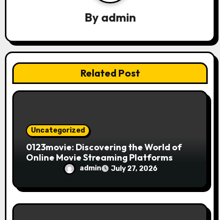
a
By
admin
t
i
Related Post
o
n
Uncategorized
0123movie: Discovering the World of
Online Movie Streaming Platforms
admin
July 27, 2026