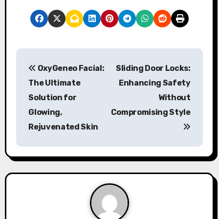
P
OxyGeneo Facial:
Sliding Door Locks:
o
The Ultimate
Enhancing Safety
s
Solution for
Without
Glowing,
Compromising Style
t
Rejuvenated Skin
n
a
v
i
g