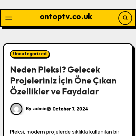
Skip
to
ontoptv.co.uk
content
Uncategorized
Neden Pleksi? Gelecek
Projeleriniz İçin Öne Çıkan
Özellikler ve Faydalar
By
admin
October 7, 2024
Pleksi, modern projelerde sıklıkla kullanılan bir