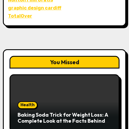
graphic design cardiff
TotalOver
You Missed
Health
Baking Soda Trick for Weight Loss: A
Complete Look at the Facts Behind
the Trend