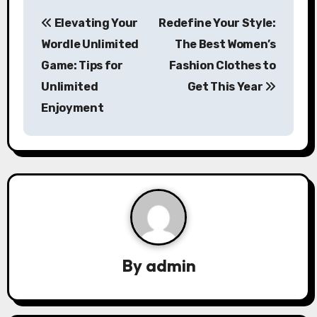
P
Elevating Your
Redefine Your Style:
o
Wordle Unlimited
The Best Women’s
s
Game: Tips for
Fashion Clothes to
Unlimited
Get This Year
t
Enjoyment
n
a
v
i
g
a
By
admin
t